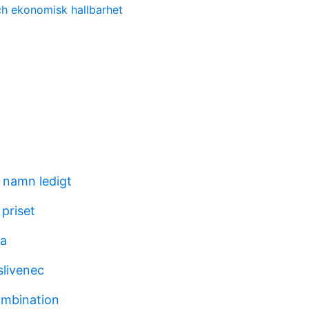
ch ekonomisk hallbarhet
 namn ledigt
priset
ea
slivenec
ombination