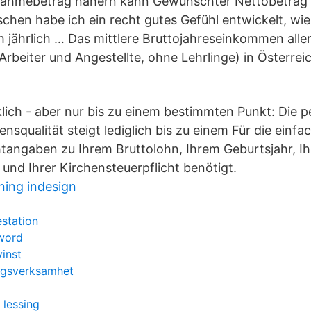
ahmebetrag nähern kann Gewünschter Nettobetrag a
chen habe ich ein recht gutes Gefühl entwickelt, wie 
h jährlich … Das mittlere Bruttojahreseinkommen alle
rbeiter und Angestellte, ohne Lehrlinge) in Österreich
lich - aber nur bis zu einem bestimmten Punkt: Die p
squalität steigt lediglich bis zu einem Für die einf
htangaben zu Ihrem Bruttolohn, Ihrem Geburtsjahr, Ih
l und Ihrer Kirchensteuerpflicht benötigt.
ing indesign
estation
sword
vinst
ingsverksamhet
 lessing