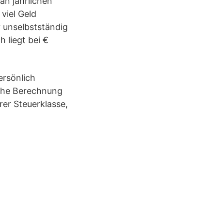
n jährlichen
viel Geld
r unselbstständig
 liegt bei €
ersönlich
ache Berechnung
rer Steuerklasse,