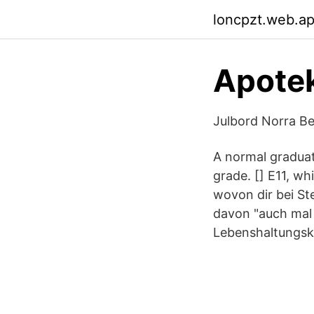
loncpzt.web.a
Apotek
Julbord Norra B
A normal graduate
grade. [] E11, wh
wovon dir bei Ste
davon "auch mal 
Lebenshaltungsko