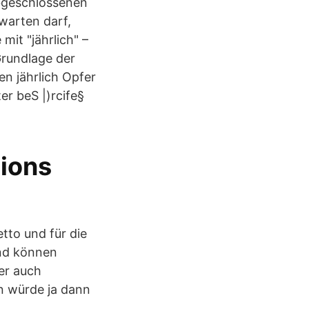
abgeschlossenen
rwarten darf,
mit "jährlich" –
Grundlage der
n jährlich Opfer
er beS |)rcife§
tions
etto und für die
nd können
er auch
in würde ja dann