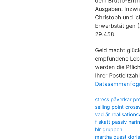
dem Brutto-Entn
Ausgaben. Inzwis
Christoph und ic
Erwerbstätigen (A
29.458.
Geld macht glück
empfundene Leben
werden die Pflic
Ihrer Postleitzah
Datasammanfogn
stress påverkar pr
selling point cros
vad är realisations
f skatt passiv nar
hlr gruppen
martha quest doris