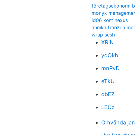
företagsekonomi b
monyx manageme
id06 kort nexus
annika franzen mel
wrap sesh
XRiN
ydQkb
mnPvD
eTkU
qbEZ
LEUz
Omvända jan