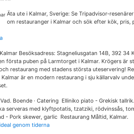
Äta ute i Kalmar, Sverige: Se Tripadvisor-resenä
om restauranger i Kalmar och sök efter kök, pris, 
ka
Kalmar Besöksadress: Stagneliusgatan 14B, 392 34 
en första puben på Larmtorget i Kalmar. Krögers är s
och restaurang med stadens största uteservering! R
 Kalmar är en modern restaurang i sju källarvalv unde
et.
Vad. Boende · Catering Elliniko piato - Grekisk tallrik
a serveras med klyftpotatis, tzatziki, rödvinssås, t
ad - Pork skewer, garlic Restaurang Måltid, Kalmar.
deal genom tiderna