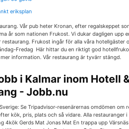
nkt eriksplan
taurang. Vår pub heter Kronan, efter regalskeppet so
a år som nationen ​Frukost. Vi dukar dagligen upp en
r restaurang. Frukost ingår för alla våra hotellgäster
åndag-Fredag Här hittar du en riktigt god hotellfruko
 mer information. Vår restaurang är tyvärr stängd.
obb i Kalmar inom Hotell 
ang - Jobb.nu
, Sverige: Se Tripadvisor-resenärernas omdömen om r
ter kök, pris, plats och så vidare. Alla restauranger 
ng 4kök Gerds Mat Jonas Mat En trappa upp Värsnäs