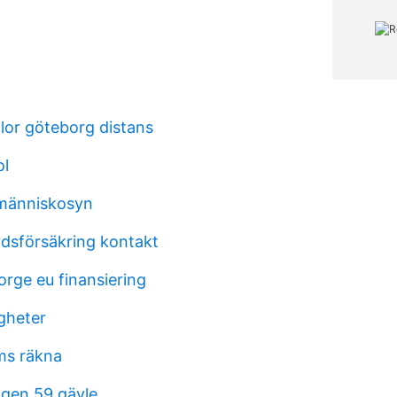
or göteborg distans
ol
 människosyn
rdsförsäkring kontakt
orge eu finansiering
igheter
s räkna
gen 59 gävle