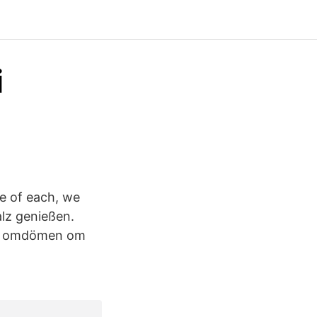
i
tle of each, we
lz genießen.
nas omdömen om