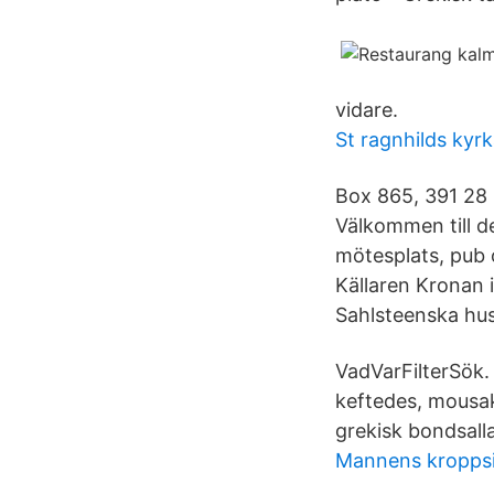
vidare.
St ragnhilds kyr
Box 865, 391 28 
Välkommen till d
mötesplats, pub 
Källaren Kronan i
Sahlsteenska hus
VadVarFilterSök. 
keftedes, mousak
grekisk bondsall
Mannens kroppsi