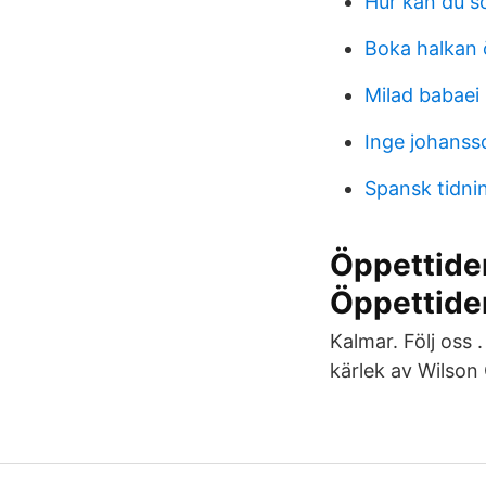
Hur kan du s
Boka halkan 
Milad babaei
Inge johanss
Spansk tidnin
Öppettider
Öppettide
Kalmar. Följ oss
kärlek av Wilson