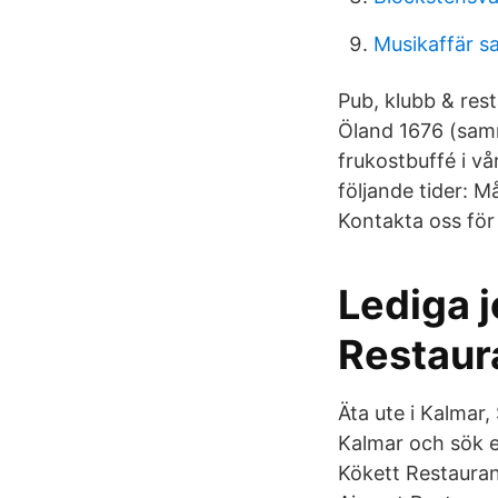
Musikaffär sa
Pub, klubb & res
Öland 1676 (samm
frukostbuffé i vå
följande tider: M
Kontakta oss för
Lediga j
Restaur
Äta ute i Kalmar
Kalmar och sök ef
Kökett Restaura