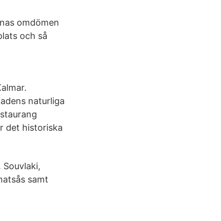
rernas omdömen
plats och så
Kalmar.
tadens naturliga
estaurang
r det historiska
. Souvlaki,
omatsås samt