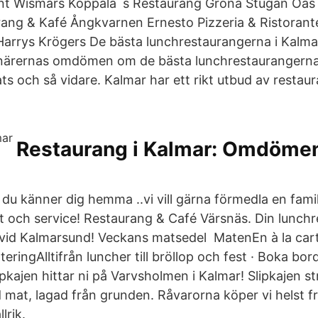
ant Wismars Koppala`s Restaurang Gröna Stugan Oa
rang & Kafé Ångkvarnen Ernesto Pizzeria & Ristoran
Harrys Krögers De bästa lunchrestaurangerna i Kalmar
enärernas omdömen om de bästa lunchrestaurangerna
lats och så vidare. Kalmar har ett rikt utbud av restau
Restaurang i Kalmar: Omdöme
tt du känner dig hemma ..vi vill gärna förmedla en fami
at och service! Restaurang & Café Värsnäs. Din lunch
vid Kalmarsund! Veckans matsedel MatenEn à la carte
teringAlltifrån luncher till bröllop och fest · Boka bo
kajen hittar ni på Varvsholmen i Kalmar! Slipkajen str
d mat, lagad från grunden. Råvarorna köper vi helst fr
lrik.