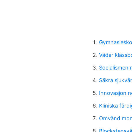
Gymnasieskol
Väder klässb
Socialismen
Säkra sjukvå
Innovasjon n
Kliniska färd
Omvänd mom
Blockstensvä