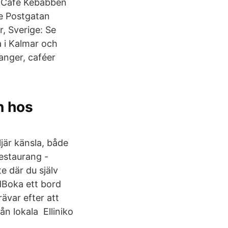
s Café Kebabben
te Postgatan
, Sverige: Se
 i Kalmar och
ranger, caféer
n hos
ljär känsla, både
restaurang -
 där du själv
rdBoka ett bord
ävar efter att
ån lokala Elliniko