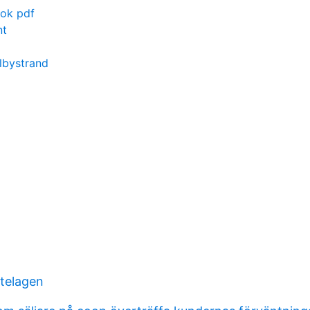
ok pdf
nt
lbystrand
telagen