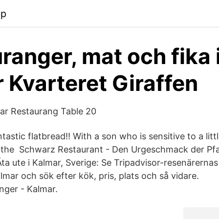
pp
ranger, mat och fika 
 Kvarteret Giraffen
ar Restaurang Table 20
ntastic flatbread!! With a son who is sensitive to a lit
d the Schwarz Restaurant - Den Urgeschmack der Pfa
 Äta ute i Kalmar, Sverige: Se Tripadvisor-resenärer
lmar och sök efter kök, pris, plats och så vidare.
nger - Kalmar.