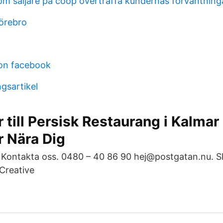
om säljare på coop överträffa kundernas förväntning
örebro
on facebook
gsartikel
 till Persisk Restaurang i Kalmar
r Nära Dig
 . Kontakta oss. 0480 – 40 86 90 hej@postgatan.nu.
 Creative