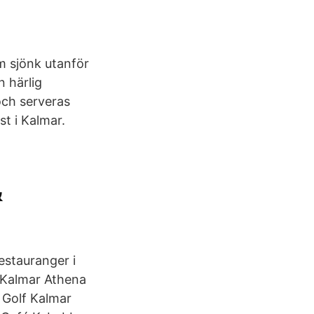
m sjönk utanför
 härlig
 och serveras
st i Kalmar.
&
estauranger i
i Kalmar Athena
 Golf Kalmar