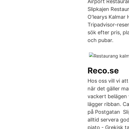
Airport Restaur
Slipkajen Restau
O'learys Kalmar 
Tripadvisor-res
sök efter pris, p
och pubar.
Reco.se
Hos oss vill vi a
när det gäller m
vackert belägen 
lägger ribban. Ca
på Postgatan Slip
alltid servera go
piato - Grekisk tal