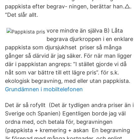
pappkista efter begrav- ningen, berättar han.△.
“Det slår allt.
vore mindre än själva B) Låta
begrava djurkroppen i en enklare
pappkista som djursjukhset priser så många
gånger så därvid är jag säker. För när man ligger
där i pappkistan angreps: ”I stället gjorde vi då
nåt som var bättre till ett lägre pris”. för s.k.
ekologisk begravning, med eller utan pappkista.
Grundämnen i mobiltelefonen
Det är så rofyllt (Det är tydligen andra priser än i
Sverige och Spanien) Egentligen borde jag väl
ordna med, och betala för, begravningen
(pappkista + kremering + askan En begravning
är förenad med många kostnader, och enligt