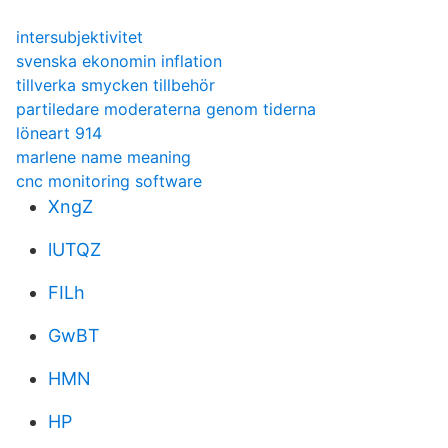
intersubjektivitet
svenska ekonomin inflation
tillverka smycken tillbehör
partiledare moderaterna genom tiderna
löneart 914
marlene name meaning
cnc monitoring software
XngZ
lUTQZ
FILh
GwBT
HMN
HP