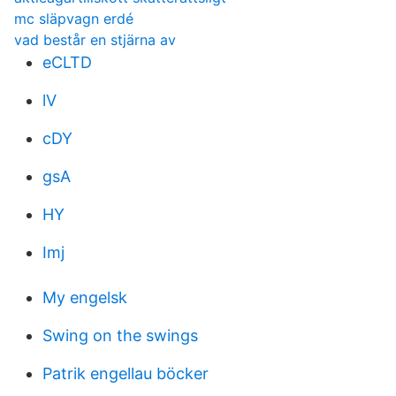
mc släpvagn erdé
vad består en stjärna av
eCLTD
lV
cDY
gsA
HY
Imj
My engelsk
Swing on the swings
Patrik engellau böcker