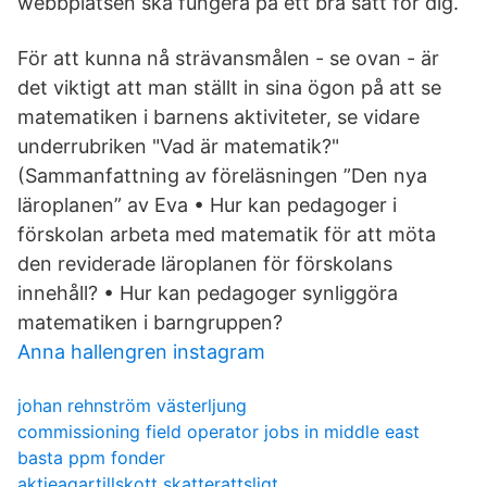
webbplatsen ska fungera på ett bra sätt för dig.
För att kunna nå strävansmålen - se ovan - är
det viktigt att man ställt in sina ögon på att se
matematiken i barnens aktiviteter, se vidare
underrubriken "Vad är matematik?"
(Sammanfattning av föreläsningen ”Den nya
läroplanen” av Eva • Hur kan pedagoger i
förskolan arbeta med matematik för att möta
den reviderade läroplanen för förskolans
innehåll? • Hur kan pedagoger synliggöra
matematiken i barngruppen?
Anna hallengren instagram
johan rehnström västerljung
commissioning field operator jobs in middle east
basta ppm fonder
aktieagartillskott skatterattsligt