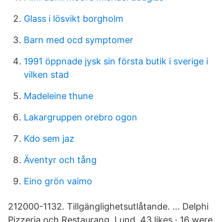
Glass i lösvikt borgholm
Barn med ocd symptomer
1991 öppnade jysk sin första butik i sverige i
vilken stad
Madeleine thune
Lakargruppen orebro ogon
Kdo sem jaz
Äventyr och tång
Eino grön vaimo
212000-1132. Tillgänglighetsutlåtande. … Delphi
Pizzeria och Restaurang, Lund. 43 likes · 16 were