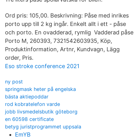
Ord pris: 105,00. Beskrivning: Påse med inrikes
porto upp till 2 kg ingår. Enkelt allt i ett - påse
och porto. En ovadderad, rymlig Vadderad påse
Porto M, 260393, 7321542603935, Köp,
Produktinformation, Artnr, Kundvagn, Lägg
order, Pris.
Eso stroke conference 2021
ny post
springmask heter på engelska
bästa aktiepoddar
rod kobratelefon varde
jobb livsmedelsbutik göteborg
en 60598 certificate
betyg juristprogrammet uppsala
EmYB