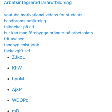
Arbetsintegrerad lararutbildning
youtube motivational videos for students
handbroms besiktning
talböcker på cd
hur kan man förebygga bränder på arbetsplats
fdt avance
tandhygienist jobb
fackavgift sef
ZJkoL
KhW
hyoM
AjXP
WDOPd
mD